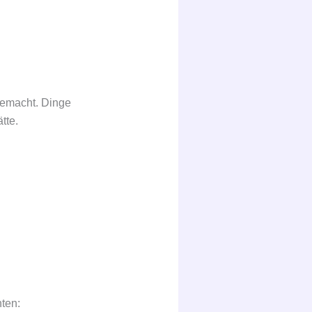
gemacht. Dinge
tte.
ten: