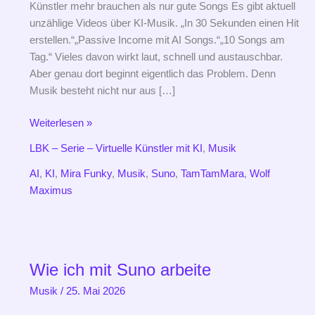
Künstler mehr brauchen als nur gute Songs Es gibt aktuell
unzählige Videos über KI-Musik. „In 30 Sekunden einen Hit
erstellen.“„Passive Income mit AI Songs.“„10 Songs am
Tag.“ Vieles davon wirkt laut, schnell und austauschbar.
Aber genau dort beginnt eigentlich das Problem. Denn
Musik besteht nicht nur aus […]
Weiterlesen »
LBK – Serie – Virtuelle Künstler mit KI
,
Musik
AI
,
KI
,
Mira Funky
,
Musik
,
Suno
,
TamTamMara
,
Wolf
Maximus
Wie
ich
Wie ich mit Suno arbeite
mit
Suno
Musik
/
25. Mai 2026
arbeite