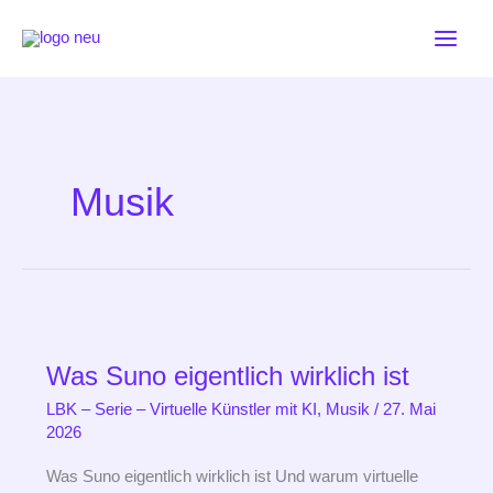
Zum
Inhalt
springen
Musik
Was
Suno
Was Suno eigentlich wirklich ist
eigentlich
wirklich
LBK – Serie – Virtuelle Künstler mit KI
,
Musik
/
27. Mai
ist
2026
Was Suno eigentlich wirklich ist Und warum virtuelle