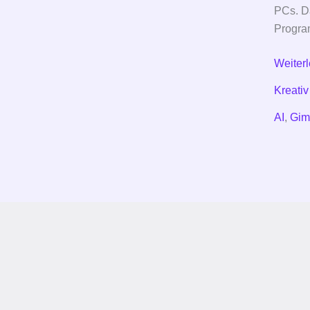
PCs. Da
Progra
Weiter
Kreativ
AI
,
Gim