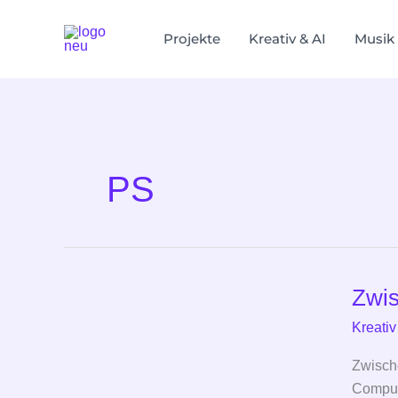
Zum
Inhalt
Projekte
Kreativ & AI
Musik
springen
PS
Zwis
Zwisch
GIMP,
Kreativ
Amiga
und
Zwische
KI
Comput