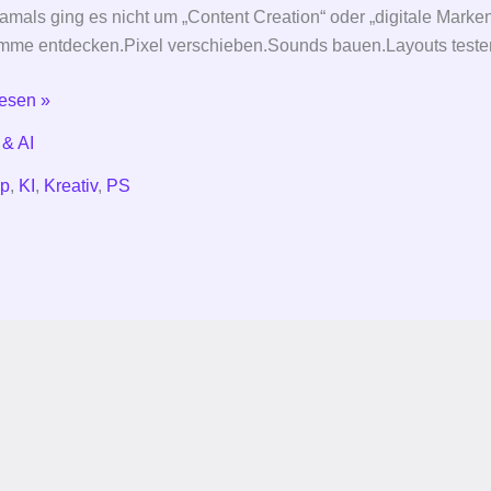
mals ging es nicht um „Content Creation“ oder „digitale Marke
mme entdecken.Pixel verschieben.Sounds bauen.Layouts teste
lesen »
 & AI
p
,
KI
,
Kreativ
,
PS